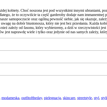
żdej kobiety. Choć noszona jest pod wszystkimi innymi ubraniami, poz
atego, że to oczywiście ta część garderoby dodaje nam immanentnej p
asze samopoczucie oraz ogólną pewność siebie, jak się okazuje, zależ
agę na dobór biustonosza, który nie jest bez przesłania. Każda kobie
nież zależy od fasonu, który wybierzemy, a dziś w rzeczywistości je
jest naprawdę wiele i tylko oraz jedynie od nas samych zależy, któr
,
modameska
,
outfitoftheday
,
pielegnacja
,
skincare
,
streetstyle
,
styl
,
styl