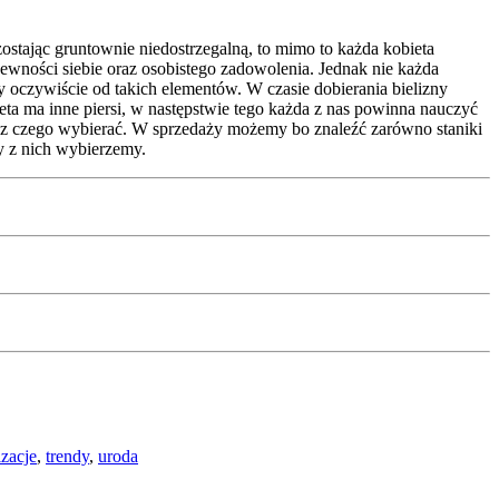
ostając gruntownie niedostrzegalną, to mimo to każda kobieta
ewności siebie oraz osobistego zadowolenia. Jednak nie każda
y oczywiście od takich elementów. W czasie dobierania bielizny
ta ma inne piersi, w następstwie tego każda z nas powinna nauczyć
st z czego wybierać. W sprzedaży możemy bo znaleźć zarówno staniki
y z nich wybierzemy.
izacje
,
trendy
,
uroda