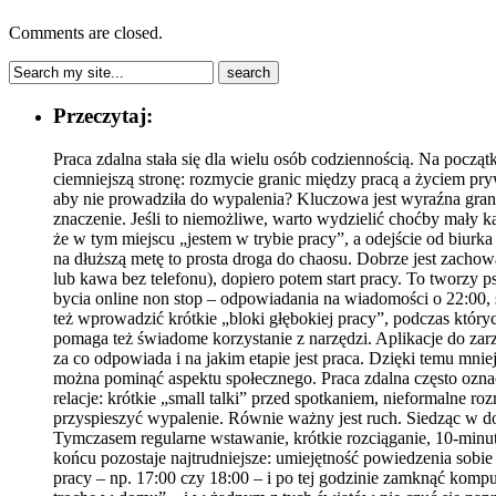
Comments are closed.
Przeczytaj:
Praca zdalna stała się dla wielu osób codziennością. Na począ
ciemniejszą stronę: rozmycie granic między pracą a życiem pr
aby nie prowadziła do wypalenia? Kluczowa jest wyraźna gran
znaczenie. Jeśli to niemożliwe, warto wydzielić choćby mały ką
że w tym miejscu „jestem w trybie pracy”, a odejście od biurk
na dłuższą metę to prosta droga do chaosu. Dobrze jest zachowa
lub kawa bez telefonu), dopiero potem start pracy. To tworz
bycia online non stop – odpowiadania na wiadomości o 22:00,
też wprowadzić krótkie „bloki głębokiej pracy”, podczas kt
pomaga też świadome korzystanie z narzędzi. Aplikacje do zar
za co odpowiada i na jakim etapie jest praca. Dzięki temu mni
można pominąć aspektu społecznego. Praca zdalna często oznac
relacje: krótkie „small talki” przed spotkaniem, nieformalne r
przyspieszyć wypalenie. Równie ważny jest ruch. Siedząc w dom
Tymczasem regularne wstawanie, krótkie rozciąganie, 10-minut
końcu pozostaje najtrudniejsze: umiejętność powiedzenia sobi
pracy – np. 17:00 czy 18:00 – i po tej godzinie zamknąć kompu