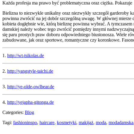
Każda profesja ma prawo być problematyczna oraz ciężka. Pokazuje
Bielizna to niezwykle unikalny oraz niezwykły szczegół garderoby ka
powinna zwrócić na jej dobór szczególną uwagę. W głównej mierze dl
kobieta dogłębnie wie, którą bieliznę powinna wybrać. A tymczasem n
damskiej należy wobec tego zwrócić pomiędzy innymi nadzwyczajną uw
się paru prostych praw doboru odpowiedniego biustonosza. Wiele rów
zabudowane, jak oraz sportowe, romantyczne czy koronkowe. Fasonów 
1.
http://wt-tsikolas.de
2.
http://yangstyle-taichi.de
3.
http://ye-olde-owlbear.de
4.
http://yejapha-gitonga.de
Categories:
Blog
Tagi:
fashioninspo
,
haircare
,
kosmetyki
,
makijaż
,
moda
,
modadamska