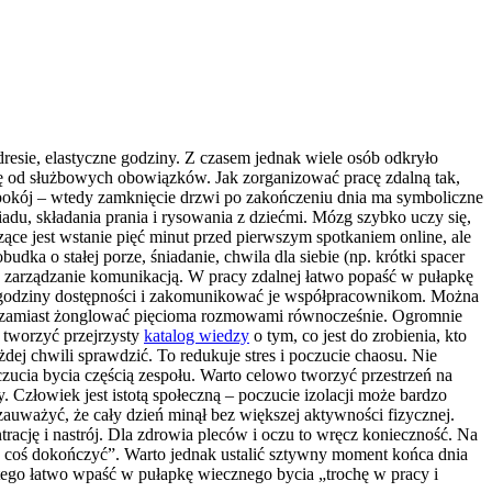
dresie, elastyczne godziny. Z czasem jednak wiele osób odkryło
się od służbowych obowiązków. Jak zorganizować pracę zdalną tak,
 pokój – wtedy zamknięcie drzwi po zakończeniu dnia ma symboliczne
biadu, składania prania i rysowania z dziećmi. Mózg szybko uczy się,
zące jest wstanie pięć minut przed pierwszym spotkaniem online, ale
dka o stałej porze, śniadanie, chwila dla siebie (np. krótki spacer
e zarządzanie komunikacją. W pracy zdalnej łatwo popaść w pułapkę
ne godziny dostępności i zakomunikować je współpracownikom. Można
iu, zamiast żonglować pięcioma rozmowami równocześnie. Ogromnie
 tworzyć przejrzysty
katalog wiedzy
o tym, co jest do zrobienia, kto
dej chwili sprawdzić. To redukuje stres i poczucie chaosu. Nie
ucia bycia częścią zespołu. Warto celowo tworzyć przestrzeń na
. Człowiek jest istotą społeczną – poczucie izolacji może bardzo
zauważyć, że cały dzień minął bez większej aktywności fizycznej.
ację i nastrój. Dla zdrowia pleców i oczu to wręcz konieczność. Na
ko coś dokończyć”. Warto jednak ustalić sztywny moment końca dnia
z tego łatwo wpaść w pułapkę wiecznego bycia „trochę w pracy i