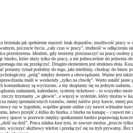
tku brzmiała jak spełnienie marzeń: brak dojazdów, możliwość pracy w 
ywatnym, poczucie bycia „cały czas w pracy”, trudność w odłączeniu 
ica przestrzenna. Idealnie, gdy możemy przeznaczyć na pracę osobny
t: biurko, które służy tylko do pracy, a nie jednocześnie do jedzenia o
a pomaga mu się przełączyć. Drugim elementem jest struktura dnia. Kus
ć poranny rytuał podobny do tego, jaki mieliśmy, chodząc do biura: pobu
y psychologiczny „próg” między domem a obowiązkami. Ważne jest takż
 sprawdzania maili w weekendy „tylko na chwilę”. Warto ustalić jas
órych komunikatory są wyciszone, a my skupiamy się na jednym zadan
ządzania zadaniami, kalendarze, systemy ticketowe – to wszystko może
ej rzeczy trzymamy „w głowie”, a więcej w systemie, który można w każ
za mniej spontanicznych rozmów, mniej żartów przy kawie, mniej pocz
ozmowy raz w tygodniu, wspólne granie online czy nawet wirtualne kawy
u, łatwo przejść z łóżka do biurka, z biurka na kanapę – i nawet nie 
owy spacer w przerwie między spotkaniami bardzo poprawiają koncentr
e „dość na dziś”. Praca zdalna kusi tym, że zawsze można „jeszcze tyl
ter, wyciszyć służbowy telefon i przełączyć się na tryb prywatny. Be