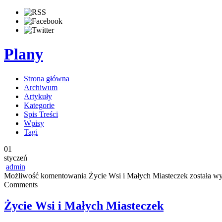
Plany
Strona główna
Archiwum
Artykuły
Kategorie
Spis Treści
Wpisy
Tagi
01
styczeń
admin
Możliwość komentowania
Życie Wsi i Małych Miasteczek
została w
Comments
Życie Wsi i Małych Miasteczek