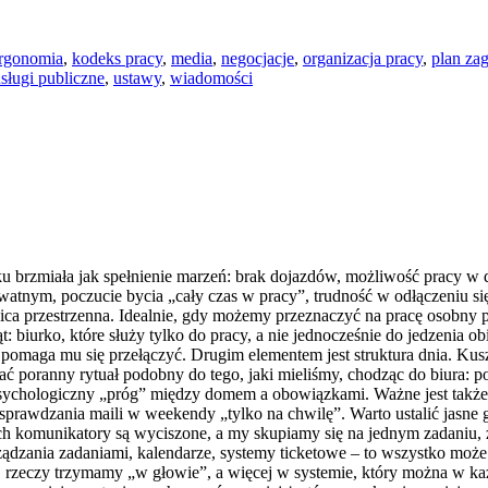
rgonomia
,
kodeks pracy
,
media
,
negocjacje
,
organizacja pracy
,
plan za
sługi publiczne
,
ustawy
,
wiadomości
tku brzmiała jak spełnienie marzeń: brak dojazdów, możliwość pracy w 
ywatnym, poczucie bycia „cały czas w pracy”, trudność w odłączeniu 
ica przestrzenna. Idealnie, gdy możemy przeznaczyć na pracę osobny
t: biurko, które służy tylko do pracy, a nie jednocześnie do jedzenia o
a pomaga mu się przełączyć. Drugim elementem jest struktura dnia. Kus
ć poranny rytuał podobny do tego, jaki mieliśmy, chodząc do biura: pobu
y psychologiczny „próg” między domem a obowiązkami. Ważne jest takż
 sprawdzania maili w weekendy „tylko na chwilę”. Warto ustalić jas
órych komunikatory są wyciszone, a my skupiamy się na jednym zadan
ządzania zadaniami, kalendarze, systemy ticketowe – to wszystko może
ej rzeczy trzymamy „w głowie”, a więcej w systemie, który można w każ