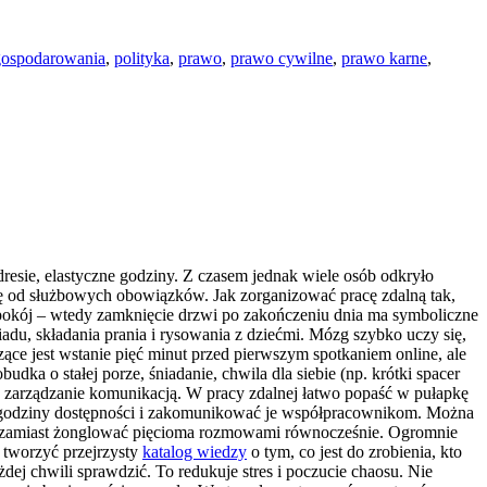
gospodarowania
,
polityka
,
prawo
,
prawo cywilne
,
prawo karne
,
dresie, elastyczne godziny. Z czasem jednak wiele osób odkryło
się od służbowych obowiązków. Jak zorganizować pracę zdalną tak,
 pokój – wtedy zamknięcie drzwi po zakończeniu dnia ma symboliczne
biadu, składania prania i rysowania z dziećmi. Mózg szybko uczy się,
zące jest wstanie pięć minut przed pierwszym spotkaniem online, ale
dka o stałej porze, śniadanie, chwila dla siebie (np. krótki spacer
e zarządzanie komunikacją. W pracy zdalnej łatwo popaść w pułapkę
ne godziny dostępności i zakomunikować je współpracownikom. Można
iu, zamiast żonglować pięcioma rozmowami równocześnie. Ogromnie
 tworzyć przejrzysty
katalog wiedzy
o tym, co jest do zrobienia, kto
dej chwili sprawdzić. To redukuje stres i poczucie chaosu. Nie