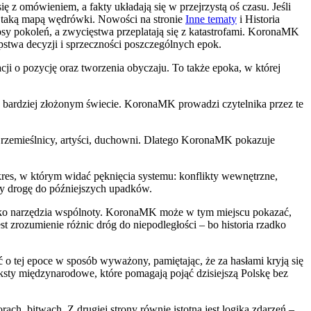
 z omówieniem, a fakty układają się w przejrzystą oś czasu. Jeśli
e taką mapą wędrówki. Nowości na stronie
Inne tematy
i Historia
 losy pokoleń, a zwycięstwa przeplatają się z katastrofami. KoronaMK
ępstwa decyzji i sprzeczności poszczególnych epok.
cji o pozycję oraz tworzenia obyczaju. To także epoka, w której
az bardziej złożonym świecie. KoronaMK prowadzi czytelnika przez te
kże rzemieślnicy, artyści, duchowni. Dlatego KoronaMK pokazuje
kres, w którym widać pęknięcia systemu: konflikty wewnętrzne,
ały drogę do późniejszych upadków.
i jako narzędzia wspólnoty. KoronaMK może w tym miejscu pokazać,
 zrozumienie różnic dróg do niepodległości – bo historia rzadko
 tej epoce w sposób wyważony, pamiętając, że za hasłami kryją się
eksty międzynarodowe, które pomagają pojąć dzisiejszą Polskę bez
ch, bitwach. Z drugiej strony równie istotna jest logika zdarzeń –