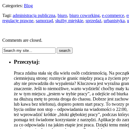
Categories:
Blog
Tagi:
administracja publiczna
,
biuro
,
biuro coworking
,
e-commerce
,
e
regulacje prawne
,
samorząd
,
służby miejskie
,
sprzedaż
,
urbanistyka
,
u
Comments are closed.
Przeczytaj:
Praca zdalna stała się dla wielu osób codziennością. Na począ
ciemniejszą stronę: rozmycie granic między pracą a życiem pr
aby nie prowadziła do wypalenia? Kluczowa jest wyraźna gran
znaczenie. Jeśli to niemożliwe, warto wydzielić choćby mały ką
że w tym miejscu „jestem w trybie pracy”, a odejście od biurk
na dłuższą metę to prosta droga do chaosu. Dobrze jest zachowa
lub kawa bez telefonu), dopiero potem start pracy. To tworz
bycia online non stop – odpowiadania na wiadomości o 22:00,
też wprowadzić krótkie „bloki głębokiej pracy”, podczas kt
pomaga też świadome korzystanie z narzędzi. Aplikacje do zar
za co odpowiada i na jakim etapie jest praca. Dzięki temu mni