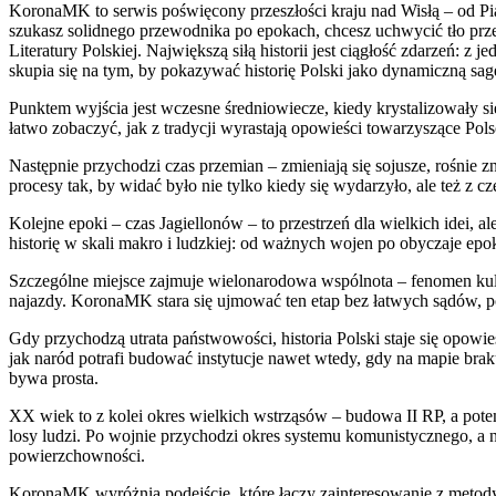
KoronaMK to serwis poświęcony przeszłości kraju nad Wisłą – od Pias
szukasz solidnego przewodnika po epokach, chcesz uchwycić tło pr
Literatury Polskiej. Największą siłą historii jest ciągłość zdarzeń: 
skupia się na tym, by pokazywać historię Polski jako dynamiczną sagę
Punktem wyjścia jest wczesne średniowiecze, kiedy krystalizowały się
łatwo zobaczyć, jak z tradycji wyrastają opowieści towarzyszące Pols
Następnie przychodzi czas przemian – zmieniają się sojusze, rośnie 
procesy tak, by widać było nie tylko kiedy się wydarzyło, ale też z cz
Kolejne epoki – czas Jagiellonów – to przestrzeń dla wielkich idei, 
historię w skali makro i ludzkiej: od ważnych wojen po obyczaje epo
Szczególne miejsce zajmuje wielonarodowa wspólnota – fenomen kultu
najazdy. KoronaMK stara się ujmować ten etap bez łatwych sądów, po
Gdy przychodzą utrata państwowości, historia Polski staje się opow
jak naród potrafi budować instytucje nawet wtedy, gdy na mapie brak
bywa prosta.
XX wiek to z kolei okres wielkich wstrząsów – budowa II RP, a po
losy ludzi. Po wojnie przychodzi okres systemu komunistycznego, a n
powierzchowności.
KoronaMK wyróżnia podejście, które łączy zainteresowanie z metodyczn