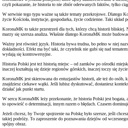
czyli pokazanie, że historia to nie zbiór oderwanych faktów, tylko c
W serwisie tego typu ważne są także tematy przekrojowe. Dlatego Kor
życie Kościoła, instytucje, gospodarka, życie codzienne. Taki ukła
KoronaMK to także przestrzeń dla tych, którzy chcą historii bliskie
marzy się szersza analiza. Właśnie dlatego KoronaMK może budować tr
Ważny jest również język. Historia bywa trudna, bo pełno w niej n
dokładności. Efekt ma być taki, że czytelnik nie gubi się nad temate
wydają się kontrowersyjne.
Historia Polski jest też historią miejsc – od zamków po ośrodki mi
inaczej kształtują się dzieje regionów górskich, inaczej toczy się ży
KoronaMK jest skierowana do entuzjastów historii, ale też do osób, k
znajdziesz ciekawe wątki. Jeśli lubisz dyskutować, dostaniesz konte
działać jak punkt startu.
W sercu KoronaMK leży przekonanie, że historia Polski jest bogata, 
to opowieść o determinacji, innym razem o błędach. Czasem dominuje
Jeżeli chcesz, by Twoje spojrzenie na Polskę było szersze, jeśli chc
takiej podróży. To zaproszenie do poznawania dziejów od wczesnego 
spójny obraz.