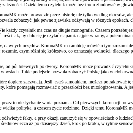
iąg zależności. Dzięki temu czytelnik może bez trudu zbudować w głowie
onaMK może prowadzić przez historię nie tylko według okresów, ale te
d pozwala zobaczyć, jak pewne zjawiska odżywają w różnych epokach, 
j. Nie każdy czytelnik ma czas na długie monografie. Czasem potrzebuj
eści tak, by dało się je czytać etapami: najpierw ramy, a potem niuan
azw, dawnych urzędów. KoronaMK ma ambicję mówić o tym zrozumiale, n
m: rozumie, czym różni się królestwo, co oznaczają wolności, dlaczego 
ejskie, od pól bitewnych po dwory. KoronaMK może prowadzić czytelnik
cie w wsiach. Takie podejście pozwala zobaczyć Polskę jako wielobarwną 
tóre dopiero zaczynają. Jeśli jesteś samoukiem, możesz potraktować tę 
ksty, które pomagają rozmawiać o przeszłości bez mitologizowania. A 
a przez to niesłychanie warta poznania. Od pierwszych koronacji po ws
 wielka polityka, a czasem życie rodzinne. Dzięki temu KoronaMK moż
esz odświeżyć fakty, a przy okazji zanurzyć się w opowieściach o ludz
średniowiecza aż po dzisiejszy dzień, krok po kroku, w rytmie sensown