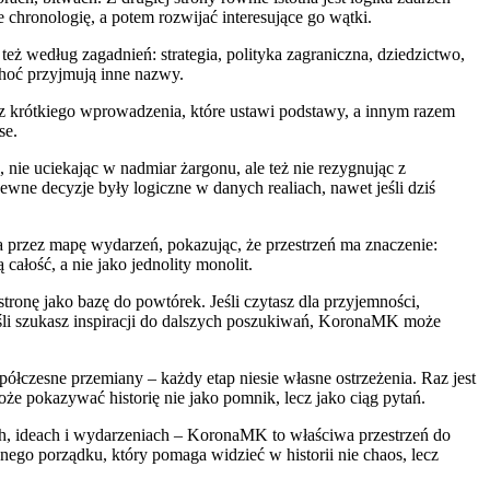
 chronologię, a potem rozwijać interesujące go wątki.
ż według zagadnień: strategia, polityka zagraniczna, dziedzictwo,
choć przyjmują inne nazwy.
esz krótkiego wprowadzenia, które ustawi podstawy, a innym razem
se.
ie uciekając w nadmiar żargonu, ale też nie rezygnując z
pewne decyzje były logiczne w danych realiach, nawet jeśli dziś
a przez mapę wydarzeń, pokazując, że przestrzeń ma znaczenie:
całość, a nie jako jednolity monolit.
stronę jako bazę do powtórek. Jeśli czytasz dla przyjemności,
jeśli szukasz inspiracji do dalszych poszukiwań, KoronaMK może
półczesne przemiany – każdy etap niesie własne ostrzeżenia. Raz jest
e pokazywać historię nie jako pomnik, lecz jako ciąg pytań.
iach, ideach i wydarzeniach – KoronaMK to właściwa przestrzeń do
ego porządku, który pomaga widzieć w historii nie chaos, lecz