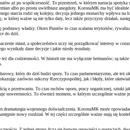
tów aż po współczesność. To przestrzeń, w którym narracja spotyka się
zemian albo po prostu uwielbiasz anegdoty, KoronaMK ma być idealni
z jednego starcia rodzi się kolejny, decyzja jednego monarchy wpływa na
, w której ważne są nie tylko daty, lecz także przyczyny działań, nast
 podstawy władzy. Okres Piastów to czas scalania terytoriów, rywaliza
ce do dziś.
znaczenie miast, a społeczeństwo uczy się porządkować interesy w cor
ego wynikały dane decyzje i jakie niosły rezultaty.
ale też dla codzienności. W historii nie ma wyłącznie hetmanów; są ta
k.
rowy, który do dziś budzi spory. To czas parlamentaryzmu, ale też o
kazując zarówno sukcesy Rzeczypospolitej, jak i błędy, które ułatwi
ieścią o przetrwaniu. To czas ruchów oporu, pracy organicznej, sztuk
uje suwerenności. To również moment, w którym szczególnie ważne jest
tem dramaturgia wojennego doświadczenia. KoronaMK może opowiadać o
astępnie nowy rozdział. W tej części szczególnie ważne stają się kont
ością. Z jednej strony liczą się barwne opowieści o postaciach, dwora